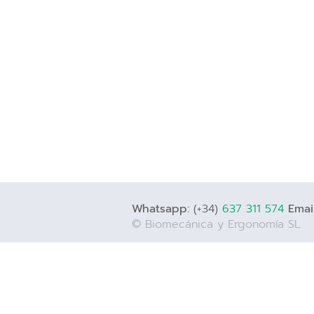
Whatsapp:
(+34)
637 311 574
Email
© Biomecánica y Ergonomía SL